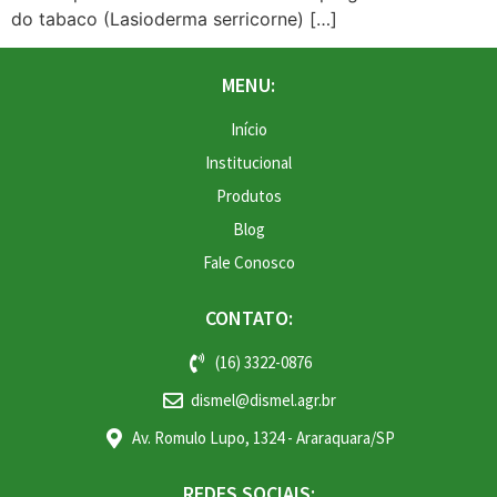
do tabaco (Lasioderma serricorne) […]
MENU:
Início
Institucional
Produtos
Blog
Fale Conosco
CONTATO:
(16) 3322-0876
dismel@dismel.agr.br
Av. Romulo Lupo, 1324 - Araraquara/SP
REDES SOCIAIS: